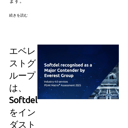
ます。
続きを読む
エベレ
ストグ
ループ
は、
Softdel
をイン
ダスト