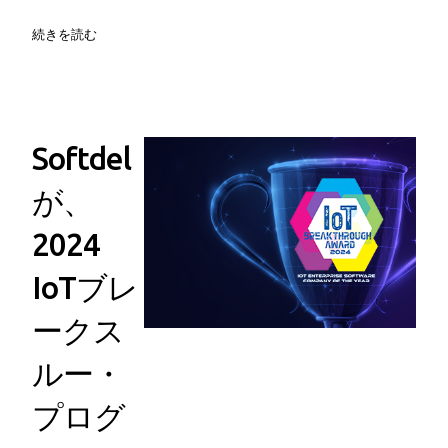
続きを読む
Softdel
が、
2024
IoTブレ
ークス
ルー・
プログ