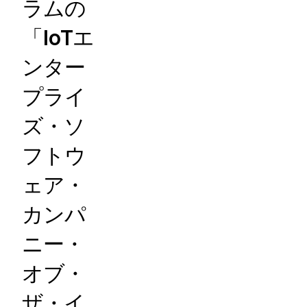
ラムの
「IoTエ
ンター
プライ
ズ・ソ
フトウ
ェア・
カンパ
ニー・
オブ・
ザ・イ