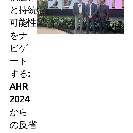
と持続
可能性
をナ
ビゲ
ート
する:
AHR
2024
から
の反省