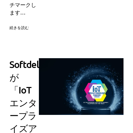
チマークし
ます…
続きを読む
Softdel
が
「IoT
エンタ
ープラ
イズア