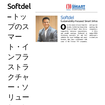
Softdel
– トッ
プのス
マー
ト・イ
ンフラ
ストラ
クチャ
ー・ソ
リュー