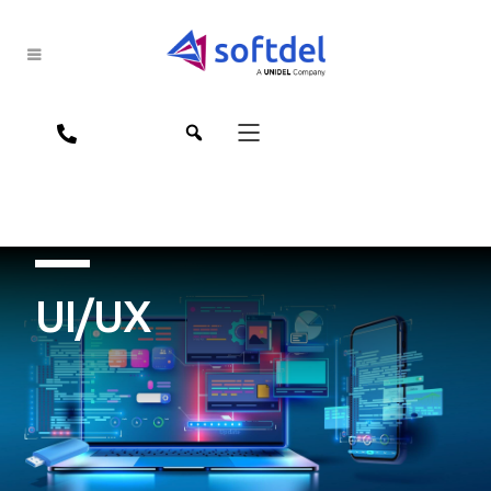
jpn
eng
UI/UX