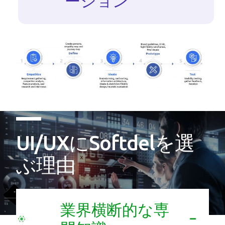
ーション
UI/UXにSoftdelを選
ぶ理由
業界横断的な専