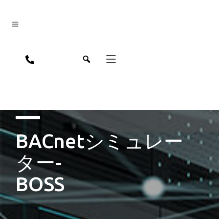
jpn
eng
BACnetシミュレー
ター-
BOSS