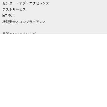
センター・オブ・エクセレンス
テストサービス
IoT ラボ
機能安全とコンプライアンス
品質エンジニアリング
データ分析とAI
クラウドサービス
モバイルアプリケーション開発
UI/UX
BACnet
会社
概要
私たちについて
Softdelチームの紹介