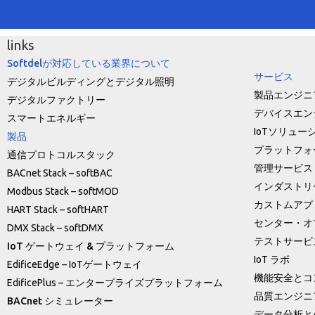
links
Softdelが対応している業界について
サービス
デジタルビルディングとデジタル照明
製品エンジニ
デジタルファクトリー
デバイスエン
スマートエネルギー
IoTソリュー
製品
プラットフォ
通信プロトコルスタック
管理サービス
BACnet Stack – softBAC
インダストリー
Modbus Stack – softMOD
カストムアプ
HART Stack – softHART
センター・オ
DMX Stack – softDMX
テストサービ
IoT ゲートウェイ & プラットフォーム
IoT ラボ
EdificeEdge – IoTゲートウェイ
機能安全とコ
EdificePlus – エンタープライズプラットフォーム
品質エンジニ
BACnet シミュレーター
データ分析とA