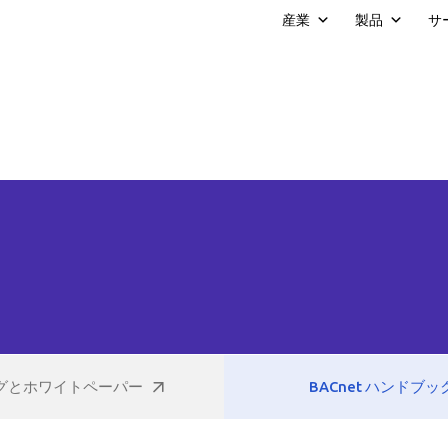
産業
製品
サ
グとホワイトペーパー
BACnet ハンドブッ