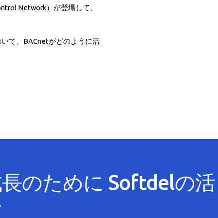
n Control Network）が登場して、
て、BACnetがどのように活
のために Softdelの活
い