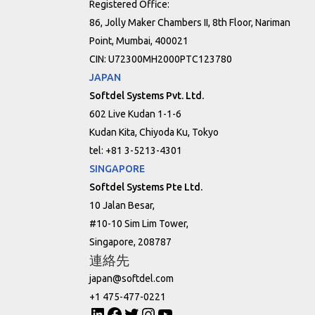
Registered Office:
86, Jolly Maker Chambers II, 8th Floor, Nariman
Point, Mumbai, 400021
CIN: U72300MH2000PTC123780
JAPAN
Softdel Systems Pvt. Ltd.
602 Live Kudan 1-1-6
Kudan Kita, Chiyoda Ku, Tokyo
tel: +81 3-5213-4301
SINGAPORE
Softdel Systems Pte Ltd.
10 Jalan Besar,
#10-10 Sim Lim Tower,
Singapore, 208787
連絡先
japan@softdel.com
+1 475-477-0221