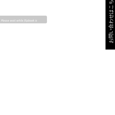
お問い合わせはこちら
Please wait while flipbook is
loading. For more related info,
FAQs and issues please refer to
DearFlip WordPress Flipbook
Plugin Help
documentation.