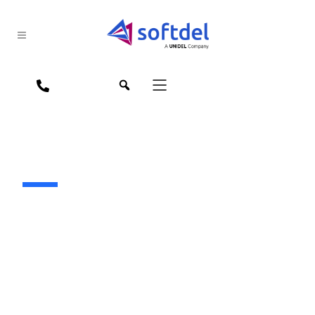
jpn
eng
スマートエネルギー
世界がより環境に優しい未来のためにスマート
エネルギーを採用するにつれて、この複雑な状