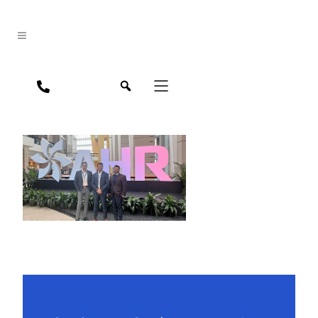
jpn
eng