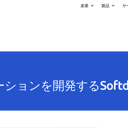
産業
製品
サ
ションを開発するSoftd