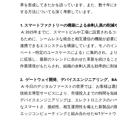
界を形成してきたかを語っています。また、数十年に
する方法についても深く考察しています。
1. スマートファクトリーの構築による余剰人員の削
A: 2025年までに、スマートビルや工場に設置され
るために、シームレスな統合と相互通信の機能が必要に
連携できるエコシステムを構築しています。モノのイン
ベート – 特定のユースケースによる）に集約され、
に拡張し、最新のトレンドに合わせた革新を続けるこ
作業環境がもたらされ、組織の余剰人員も効率的に削
2. ゲートウェイ開発、デバイスエンジニアリング、B
A: 今日のデジタルファーストの世界では、お客様は
技術主導型サービスにより、市場投入までの時間を短
デバイスエンジニアリングは、エレクトロニクスのハー
なスマートさ、接続性、相互運用性を備えた新製品の
エッジコンピューティングと組み合わせたIoTゲート