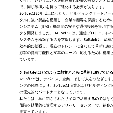
サイバーレジリエンスを組み込む必要のあるシステム
で、同じ破壊力を持って進化する必要があります。
Softdelは20年以上にわたり、ビルディングオー
タルに強い製品を構築し、企業や顧客を保護するための
ンシステム（BAS）機器間の安全な通信接続を実現する方法を提
クを開発しました。BACnet SCは、通信プロトコル
システムを構築するのを支援します。Softdelは
効率的に拡張し、現在のトレンドに合わせて革新し続け
顧客の持続可能性と変革のニーズに応えるために構築
ています。
6. Softdelはどのように顧客とともに革新し続けて
A: Softdelは、デバイス、企業、そして人をつ
ングの経験により、Softdelは産業およびビルディ
の優先的なパートナーとなっています。
私たちは、単に閉ざされたサイロで活動するのではなく
段階を効果的に管理するデリバリーセンターで、顧客
役立っています。