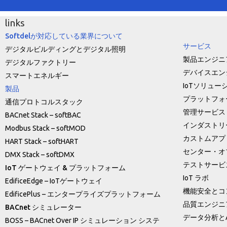
links
Softdelが対応している業界について
サービス
デジタルビルディングとデジタル照明
製品エンジニ
デジタルファクトリー
デバイスエン
スマートエネルギー
IoTソリュー
製品
プラットフォ
通信プロトコルスタック
管理サービス
BACnet Stack – softBAC
インダストリー
Modbus Stack – softMOD
カストムアプ
HART Stack – softHART
センター・オ
DMX Stack – softDMX
テストサービ
IoT ゲートウェイ & プラットフォーム
IoT ラボ
EdificeEdge – IoTゲートウェイ
機能安全とコ
EdificePlus – エンタープライズプラットフォーム
品質エンジニ
BACnet シミュレーター
データ分析とA
BOSS – BACnet Over IP シミュレーション システ