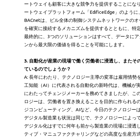
ートウェイも顧客に大きな競争力を提供することになりま
ートウェイプラットフォーム「EdificeEdge」
BACnetは、ビル全体の制御システムネットワーク
を確実に接続するメカニズムを提供するとともに、特
最終的に、3つのソリューションはすべて、データに
ンから最大限の価値を得ることを可能にします。
3. 自動化が産業の現場で働く労働者に浸透し、また
ているのでしょうか？
A: 長年にわたり、テクノロジー主導の変革は雇用情
工知能（AI）に代表される自動化の新時代は、機械が
にわたってチェンジメーカーを務めてきましたが、こ
ロジーは、労働者を置き換えることを目的に作られるの
ジコンピューティング、AIなど、今日のテクノロジー
デジタル製造業も状況は同じで、テクノロジーによっ
デジタル化はすでに何年も前から製造業の現場に浸透
ティブ・マニュファクチャリングなどの高度な生産方式