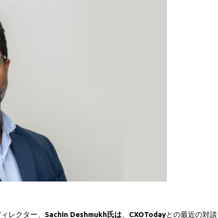
ディレクター、
Sachin Deshmukh氏は
、
CXOToday
との最近の対談