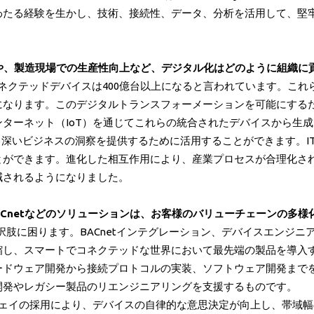
わたる経験を生かし、技術、接続性、データ、分析を活用して、堅
減や、製造現場での生産性向上など、デジタル化はどのように組織に
るコネクテッドデバイスは400億台以上になると言われています。
なります。このデジタルトランスフォーメーションを可能にするた
ターネット（IoT）を通じてこれらの統合されたデバイスから生
より深いビジネスの洞察を提供するために活用することができます。I
とができます。進化した相互作用により、産業プロセスが合理化さ
減されるようになりました。
ACnetなどのソリューションは、お客様のバリューチェーンの多
選択肢に困ります。BACnetインテグレーション、デバイスエンジ
縮し、スマートでコネクテッドな世界において最先端の製品を導入
ドウェア開発から接続プロトコルの実装、ソフトウェア開発までを
開発やレガシー製品のリエンジニアリングを支援するものです。
ウェイの採用により、デバイスの自律的な意思決定が向上し、帯域