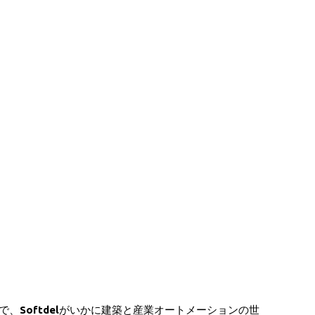
で、
Softdel
がいかに建築と産業オートメーションの世