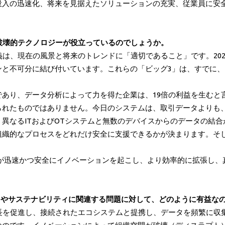
投入の迅速化、将来を見据えたソリューションの充実、従業員に安
な破壊的テクノロジーが役立っているのでしょうか。
義は、現在の風景と将来のトレンドに「適切であること」です。202
ンと不可分に結び付いています。これらの「ビッグ3」は、すでに
あり、データ分析によって力を得た企業は、19倍の利益を生むと
られたものではありません。今日のシステムは、取引データよりも
異なるITおよびOTシステムと無数のデバイスからのデータの結
織的なプロセスをどれだけ安全に支援できるかが決まります。そし
業が迅速かつ安全にイノベーションを起こし、より効率的に拡張し
ュリティやサステナビリティに関連する問題に対して、どのように有益
成長を促進し、接続されたエコシステムと提携し、データを頻繁に