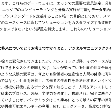
す。これらのゲートウェイは、エッジでの重要な意思決定、分析、機械
のように、エッジでのコンピューティングと分析の実行が可能なデータ集
のオープンスタンダードを定義することを唯一の目的としており、ス
定のユースケースに応じてソリューションをカスタマイズする柔軟
アクセスできないという課題を解決します。これらのソリューショ
その将来についてどうお考えですか？また、デジタルマニュファク
勢を徐々に変化させてきましたが、パンデミック以降、そのペースが
実行できるタスクの範囲を広げ、我々が知っている仕事の世界全体
のような規模の変革は、何よりも労働者の生産性と人間の健康に寄
ではなく、仕事を改善し、労働者の生産性を最適化するというビジ
は、機械の背後にあるデータを深く知ることで、人間をアシストし
て従来のプロセス、製品、労働力を強化し、接続され、完全に統合
していましたが、パンデミックはこの業界にとって最大の変革の原
や再生可能エネルギーの利用、IoT、ビッグデータ、高度な分析な