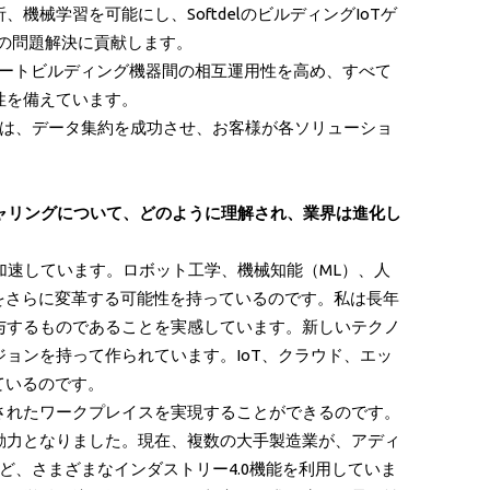
学習を可能にし、SoftdelのビルディングIoTゲ
約の問題解決に貢献します。
マートビルディング機器間の相互運用性を高め、すべて
性を備えています。
ンは、データ集約を成功させ、お客様が各ソリューショ
チャリングについて、どのように理解され、業界は進化し
加速しています。ロボット工学、機械知能（ML）、人
をさらに変革する可能性を持っているのです。私は長年
与するものであることを実感しています。新しいテクノ
ョンを持って作られています。IoT、クラウド、エッ
ているのです。
されたワークプレイスを実現することができるのです。
動力となりました。現在、複数の大手製造業が、アディ
ど、さまざまなインダストリー4.0機能を利用していま