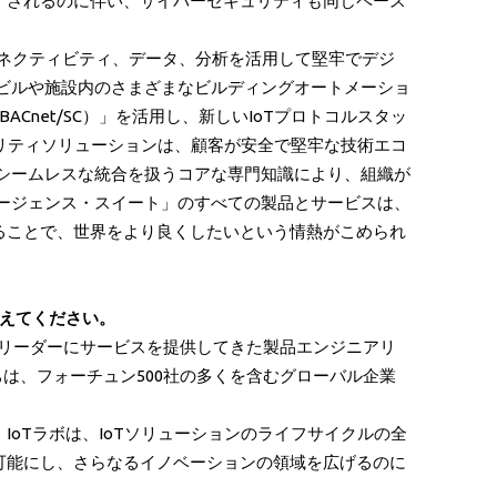
）されるのに伴い、サイバーセキュリティも同じペース
、コネクティビティ、データ、分析を活用して堅牢でデジ
トビルや施設内のさまざまなビルディングオートメーショ
BACnet/SC）」を活用し、新しいIoTプロトコルスタッ
キュリティソリューションは、顧客が安全で堅牢な技術エコ
のシームレスな統合を扱うコアな専門知識により、組織が
バージェンス・スイート」のすべての製品とサービスは、
ることで、世界をより良くしたいという情熱がこめられ
教えてください。
バルリーダーにサービスを提供してきた製品エンジニアリ
ちは、フォーチュン500社の多くを含むグローバル企業
oTラボは、IoTソリューションのライフサイクルの全
可能にし、さらなるイノベーションの領域を広げるのに