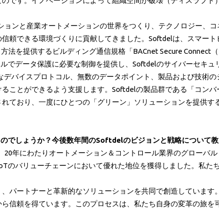
なのです。イノベーションによって組織空間が破壊（ディスラプト
トメーションと産業オートメーションの世界をつくり、テクノロジー
信頼できる環境づくりに貢献してきました。Softdelは、スマー
供するビルディング通信規格「BACnet Secure Connect（
レベルでデータ保護に必要な制御を提供し、Softdelのサイバーセ
、多様なデバイスプロトコル、無数のデータポイント、製品および技術
ることができるよう支援します。Softdelの製品群である「コン
されており、一度にひとつの「グリーン」ソリューションを提供す
いるのでしょうか？今後数年間のSoftdelのビジョンと戦略について
なぎます。20年にわたりオートメーション＆コントロール業界のグロー
ングIoTのバリューチェーンにおいて優れた地位を獲得しました。私た
、パートナーと革新的なソリューションを共同で創造しています。I
から信頼を得ています。このプロセスは、私たち自身の変革の旅を