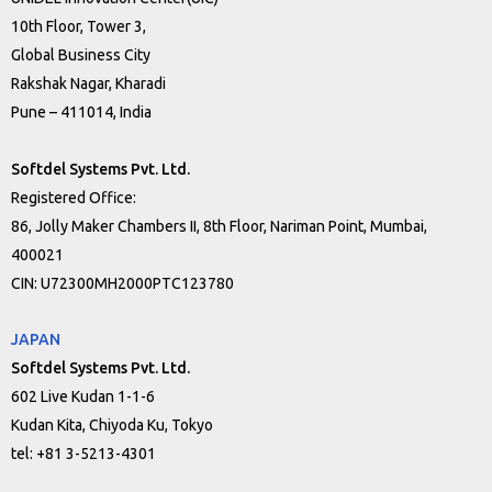
10th Floor, Tower 3,
Global Business City
Rakshak Nagar, Kharadi
Pune – 411014, India
Softdel Systems Pvt. Ltd.
Registered Office:
86, Jolly Maker Chambers II, 8th Floor, Nariman Point, Mumbai,
400021
CIN: U72300MH2000PTC123780
JAPAN
Softdel Systems Pvt. Ltd.
602 Live Kudan 1-1-6
Kudan Kita, Chiyoda Ku, Tokyo
tel: +81 3-5213-4301