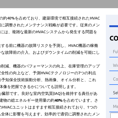
の約40%を占めており、建築環境で相互接続されたHVAC
切に調整されたメンテナンス戦略が必要です。従来のメン
 には、複雑な最新のHVACシステムから発生する問題を
co
する前に機器の故障リスクを予測し、HVAC機器の稼働
ーな故障前の介入、およびダウンタイムの削減を可能にし
の削減、機器のパフォーマンスの向上、在庫管理のアップ
全性の向上など、予測HVACテクノロジーの7つの利点
つの予知保全技術振動分析、熱画像、オイル分析と、これ
全体像を把握できるかについても説明します。
心臓部です。良好な室内空気質(IAQ)を維持する責任があ
の建物の総エネルギー使用量の約
40%
を占めています。さ
のHVACユニットはますます相互接続されており、1つの
ム全体に影響を与えます。効率的で適切に調整されたメン