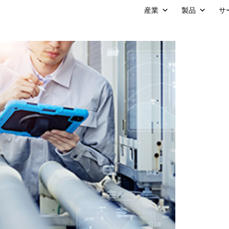
産業
製品
サ