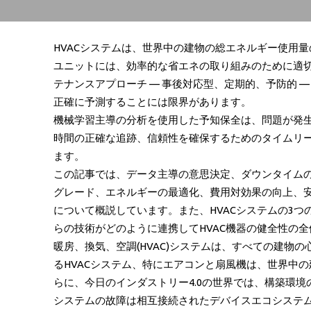
HVACシステムは、世界中の建物の総エネルギー使用量
ユニットには、効率的な省エネの取り組みのために適
テナンスアプローチ — 事後対応型、定期的、予防的 —
正確に予測することには限界があります。
機械学習主導の分析を使用した予知保全は、問題が発生
時間の正確な追跡、信頼性を確保するためのタイムリ
ます。
この記事では、データ主導の意思決定、ダウンタイム
グレード、エネルギーの最適化、費用対効果の向上、安
について概説しています。また、HVACシステムの3
らの技術がどのように連携してHVAC機器の健全性の
暖房、換気、空調(HVAC)システムは、すべての建物の
るHVACシステム、特にエアコンと扇風機は、世界中
らに、今日のインダストリー4.0の世界では、構築環境
システムの故障は相互接続されたデバイスエコシステ