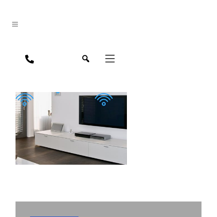
jpn
eng