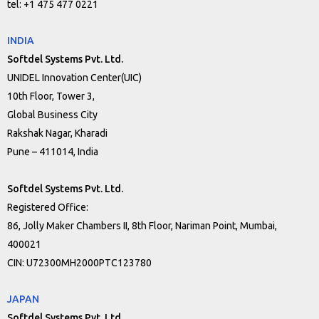
tel: +1 475 477 0221
INDIA
Softdel Systems Pvt. Ltd.
UNIDEL Innovation Center(UIC)
10th Floor, Tower 3,
Global Business City
Rakshak Nagar, Kharadi
Pune – 411014, India
Softdel Systems Pvt. Ltd.
Registered Office:
86, Jolly Maker Chambers II, 8th Floor, Nariman Point, Mumbai,
400021
CIN: U72300MH2000PTC123780
JAPAN
Softdel Systems Pvt. Ltd.