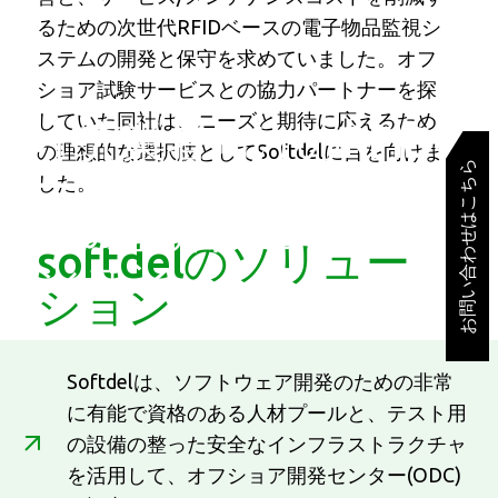
るための次世代RFIDベースの電子物品監視シ
ステムの開発と保守を求めていました。オフ
ショア試験サービスとの協力パートナーを探
していた同社は、ニーズと期待に応えるため
小売業者向けのRFIDベ
の理想的な選択肢としてSoftdelに目を向けま
お問い合わせはこちら
ー
した。
スの盗難防止ソリュー
softdelのソリュー
ション
ション
Softdelは、ソフトウェア開発のための非常
に有能で資格のある人材プールと、テスト用
の設備の整った安全なインフラストラクチャ
を活用して、オフショア開発センター(ODC)