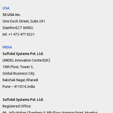
USA
SS USA Inc.
One Dock Street, Suite 201
Stamford,CT 06902.
tel: +1 475 477 0221
INDIA
Softdel Systems Pvt. Ltd.
UNIDEL Innovation Center(UIC)
10th Floor, Tower 3,
Global Business City
Rakshak Nagar, Kharadi
Pune – 411014, India
Softdel Systems Pvt. Ltd.
Registered Office:
86, Jolly Maker Chambers II, 8th Floor, Nariman Point, Mumbai,