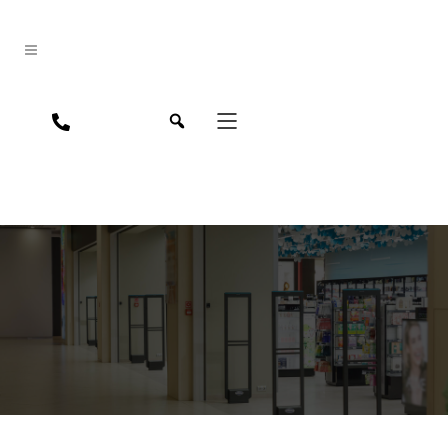
jpn
eng