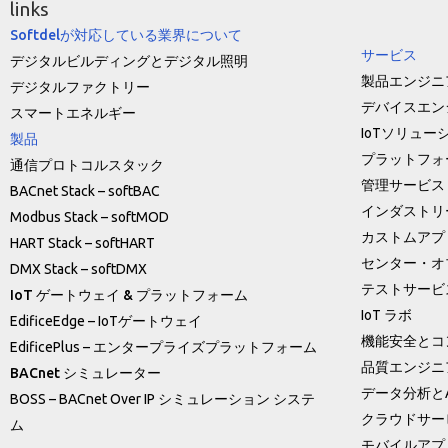
links
Softdelが対応している業界について
サービス
デジタルビルディングとデジタル照明
製品エンジニ
デジタルファクトリー
デバイスエン
スマートエネルギー
IoTソリュー
製品
プラットフォ
通信プロトコルスタック
管理サービス
BACnet Stack – softBAC
インダストリー
Modbus Stack – softMOD
カストムアプ
HART Stack – softHART
センター・オ
DMX Stack – softDMX
テストサービ
IoT ゲートウェイ & プラットフォーム
IoT ラボ
EdificeEdge – IoTゲートウェイ
機能安全とコ
EdificePlus – エンタープライズプラットフォーム
品質エンジニ
BACnet シミュレーター
データ分析とA
BOSS – BACnet Over IP シミュレーション システ
クラウドサー
ム
モバイルアプ