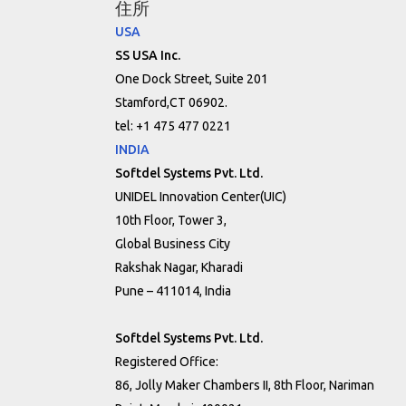
住所
USA
SS USA Inc.
One Dock Street, Suite 201
Stamford,CT 06902.
tel: +1 475 477 0221
INDIA
Softdel Systems Pvt. Ltd.
UNIDEL Innovation Center(UIC)
10th Floor, Tower 3,
Global Business City
Rakshak Nagar, Kharadi
Pune – 411014, India
Softdel Systems Pvt. Ltd.
Registered Office:
86, Jolly Maker Chambers II, 8th Floor, Nariman