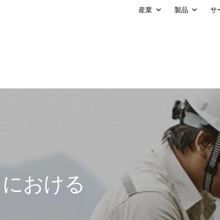
産業
製品
サ
スにおける